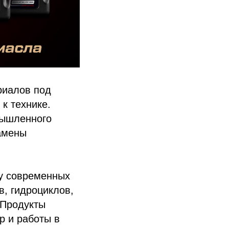
риалов под
к технике.
мышленного
замены
у современных
в, гидроциклов,
 Продукты
р и работы в